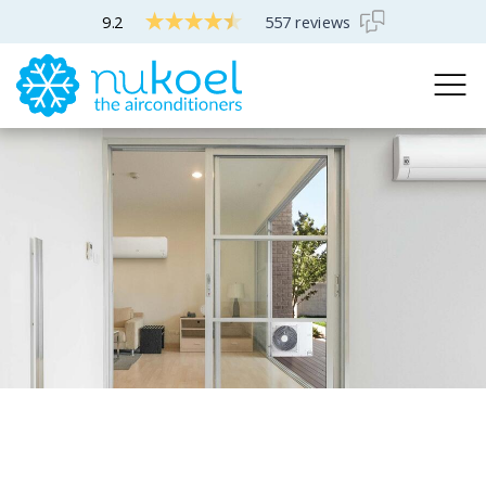
9.2
557 reviews