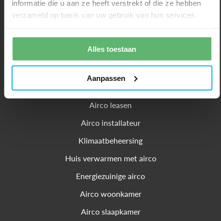
informatie die u aan ze heeft verstrekt of die ze hebben
Over NuKoel
verzameld op basis van uw gebruik van hun services.
Servicedesk
Alles toestaan
Algemene voorwaarden
Aanpassen
Airco kopen
Airco leasen
Airco installateur
Klimaatbeheersing
Huis verwarmen met airco
Energiezuinige airco
Airco woonkamer
Airco slaapkamer