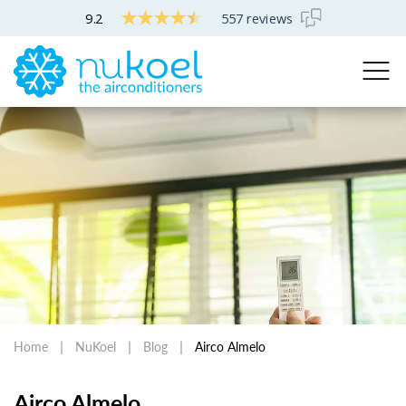
9.2
557 reviews
Home
NuKoel
Blog
Airco Almelo
Airco Almelo