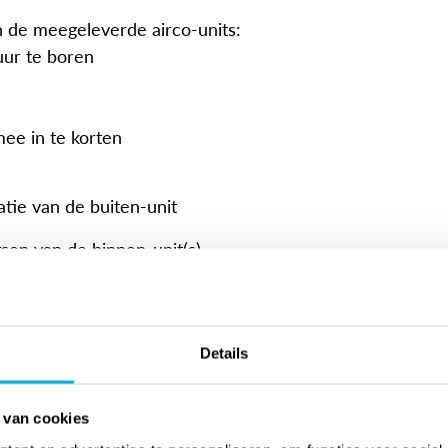
n de meegeleverde airco-units:
ur te boren
ee in te korten
latie van de buiten-unit
tsen van de binnen-unit(s)
ord levert hij het op
Details
dat u uw hoofd koel kunt houden
 van cookies