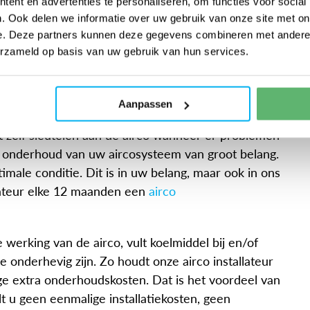
ent en advertenties te personaliseren, om functies voor social
. Ook delen we informatie over uw gebruik van onze site met on
e. Deze partners kunnen deze gegevens combineren met andere i
erzameld op basis van uw gebruik van hun services.
Aanpassen
t zelf sleutelen aan de airco wanneer er problemen
ig onderhoud van uw aircosysteem van groot belang.
imale conditie. Dit is in uw belang, maar ook in ons
lateur elke 12 maanden een
airco
e werking van de airco, vult koelmiddel bij en/of
ge onderhevig zijn. Zo houdt onze airco installateur
ge extra onderhoudskosten. Dat is het voordeel van
t u geen eenmalige installatiekosten, geen