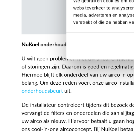
We gebruiken cookies om cont
websiteverkeer te analyseren
media, adverteren en analys
verstrekt of die ze hebben v
NuKoel onderhoudsservice
U wilt geen problemen met uw airco. U wilt nie
of storingen zijn. Daarom is goed en regelmat
Hiermee blijft elk onderdeel van uw airco in opt
belang. Om deze reden voert onze airco instal
onderhoudsbeurt
uit.
De installateur controleert tijdens dit bezoek d
vervangt de filters en onderdelen die aan slijta
uw airco als nieuw. Hiervoor betaalt u geen ho
ons cool-in-one aircoconcept. Bij NuKoel betaal