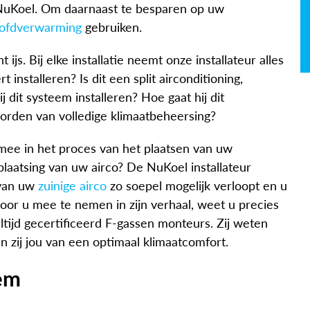
NuKoel.
Om daarnaast te besparen op uw
hoofdverwarming
gebruiken.
ijs. Bij elke installatie neemt onze installateur alles
nstalleren? Is dit een split airconditioning,
 dit systeem installeren? Hoe gaat hij dit
worden van volledige klimaatbeheersing?
 mee in het proces van het plaatsen van uw
laatsing van uw airco? De NuKoel installateur
 van uw
zuinige airco
zo soepel mogelijk verloopt en u
or u mee te nemen in zijn verhaal, weet u precies
altijd gecertificeerd F-gassen monteurs. Zij weten
n zij jou van een optimaal klimaatcomfort.
eem