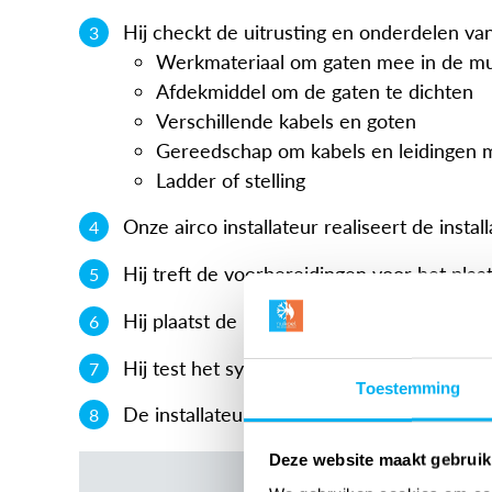
Hij checkt de uitrusting en onderdelen va
Werkmateriaal om gaten mee in de mu
Afdekmiddel om de gaten te dichten
Verschillende kabels en goten
Gereedschap om kabels en leidingen m
Ladder of stelling
Onze airco installateur realiseert de instal
Hij treft de voorbereidingen voor het plaa
Hij plaatst de binnen-unit(s)
Hij test het systeem en na uw formele akko
Toestemming
De installateur legt de instructies uit zo
Deze website maakt gebruik