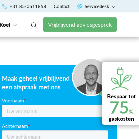
Uniek financieringsconcept voor een vast maandbedrag
+31 85-0511858
Contact
Servicedesk
Koel
Vrijblijvend adviesgesprek
Maak geheel vrijblijvend
een afspraak met ons
Bespaar tot
75
%
gaskosten