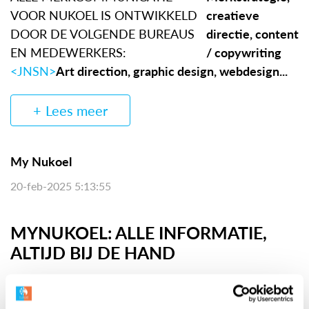
VOOR NUKOEL IS ONTWIKKELD
creatieve
DOOR DE VOLGENDE BUREAUS
directie, content
EN MEDEWERKERS:
/ copywriting
<JNSN>
Art direction, graphic design, webdesign...
Lees meer
My Nukoel
20-feb-2025 5:13:55
MYNUKOEL: ALLE INFORMATIE,
ALTIJD BIJ DE HAND
Op je eigen MYNUKOEL-pagina vind je alle
belangrijke informatie over je eigen aircosysteem,