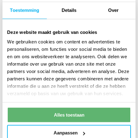
andere producten, handleidingen en heb je direct
Toestemming
Details
Over
toegang tot...
Lees meer
Deze website maakt gebruik van cookies
We gebruiken cookies om content en advertenties te
personaliseren, om functies voor social media te bieden
Groen lenen
en om ons websiteverkeer te analyseren. Ook delen we
informatie over uw gebruik van onze site met onze
20-feb-2025 5:12:34
partners voor social media, adverteren en analyse. Deze
partners kunnen deze gegevens combineren met andere
Een airco bij u thuis zonder grote
informatie die u aan ze heeft verstrekt of die ze hebben
verzameld op basis van uw gebruik van hun services.
investering
Lees meer
Alles toestaan
Aanpassen
Nieuwbouw