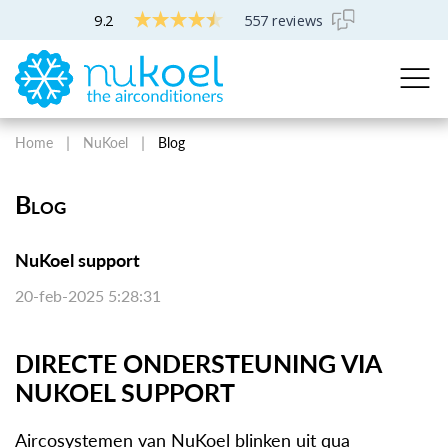
9.2
557 reviews
Home
NuKoel
Blog
Blog
NuKoel support
20-feb-2025 5:28:31
DIRECTE ONDERSTEUNING VIA
NUKOEL SUPPORT
Aircosystemen van NuKoel blinken uit qua