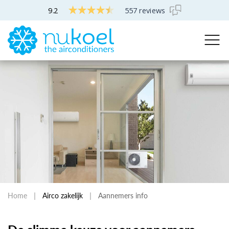
9.2
557 reviews
Home
Airco zakelijk
Aannemers info