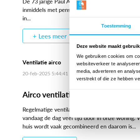
De 73 jarige Paul Arts voormalig directeur van
inmiddels met pensioen, woont al 16 jaar met z
in...
Toestemming
Lees meer
Deze website maakt gebruik
We gebruiken cookies om cont
Ventilatie airco
websiteverkeer te analyseren
media, adverteren en analys
20-feb-2025 5:44:41
verstrekt of die ze hebben v
Airco ventilatie
Regelmatige ventilatie en frisse lucht zijn ono
vandaag de dag veel tijd door in onze woning.
huis wordt vaak gecombineerd en daarom is...