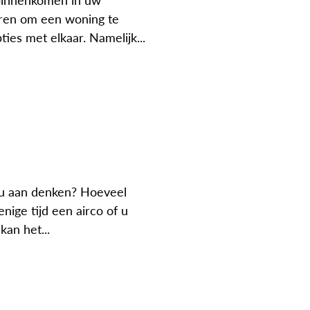
 binnenkomen in uw
eren om een woning te
es met elkaar. Namelijk...
 u aan denken? Hoeveel
enige tijd een airco of u
kan het...