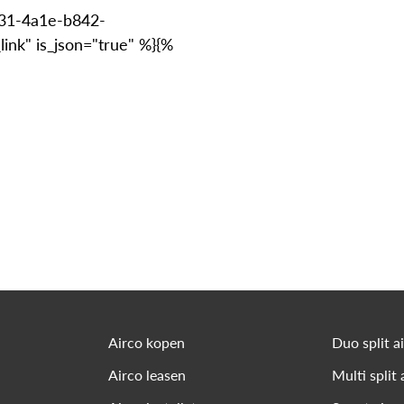
431-4a1e-b842-
ink" is_json="true" %}{%
Airco kopen
Duo split a
Airco leasen
Multi split 