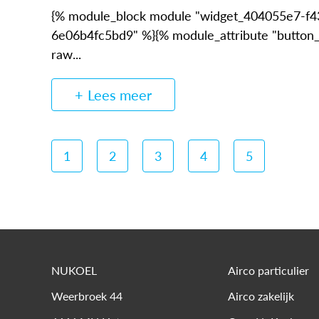
{% module_block module "widget_404055e7-f
6e06b4fc5bd9" %}{% module_attribute "button_l
raw...
Lees meer
1
2
3
4
5
NUKOEL
Airco particulier
Weerbroek 44
Airco zakelijk