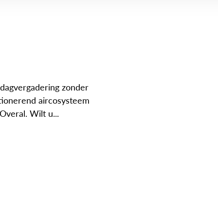
iddagvergadering zonder
ctionerend aircosysteem
veral. Wilt u...