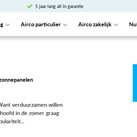
5 jaar lang all in garantie
ng
Airco particulier
Airco zakelijk
Nu
 zonnepanelen
Want verduurzamen willen
 hoofd in de zomer graag
lariteit...