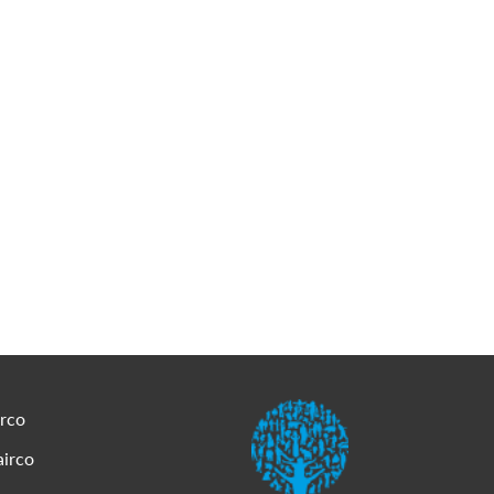
irco
airco