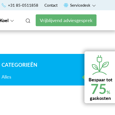
Uniek financieringsconcept voor een vast maandbedrag
+31 85-0511858
Contact
Servicedesk
Koel
Vrijblijvend adviesgesprek
CATEGORIEËN
Alles
Bespaar tot
75
%
gaskosten