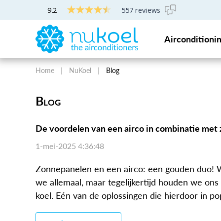
9.2
557 reviews
Gratis professioneel airco-advies
Airconditioni
Home
NuKoel
Blog
Blog
De voordelen van een airco in combinatie met
1-mei-2025 4:36:48
Zonnepanelen en een airco: een gouden duo! 
we allemaal, maar tegelijkertijd houden we ons
koel. Eén van de oplossingen die hierdoor in popu