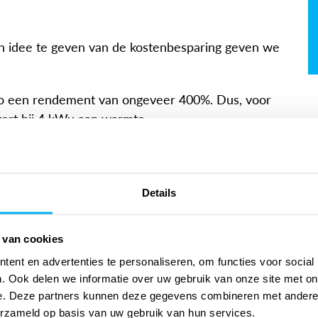
een idee te geven van de kostenbesparing geven we
o een rendement van ongeveer 400%. Dus, voor
evert hij 4 kWu aan warmte.
js in vergelijking van een CV-ketel. Wanneer u
 het helemaal interessant om met een airco te
ng ongeveer twee tot drie airco-units nodig om
Details
 van cookies
en vloerverwarming
ent en advertenties te personaliseren, om functies voor social
. Ook delen we informatie over uw gebruik van onze site met on
 gebruik van een aircosysteem in combinatie met
e. Deze partners kunnen deze gegevens combineren met andere i
een gelijkmatige warmteverspreiding en kan helpen
erzameld op basis van uw gebruik van hun services.