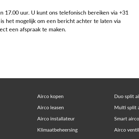
n 17.00 uur. U kunt ons telefonisch bereiken via +31
is het mogelijk om een bericht achter te laten via
rect een afspraak te maken.
Airco kopen
Duo split a
Airco leasen
Multi split 
Airco installateur
Smart airc
Klimaatbeheersing
Airco venti