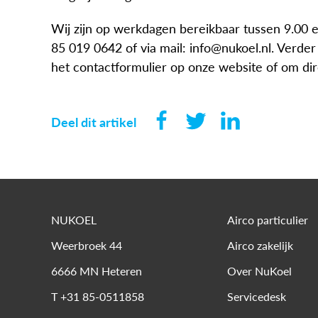
Wij zijn op werkdagen bereikbaar tussen 9.00 e
85 019 0642 of via mail: info@nukoel.nl. Verder 
het contactformulier op onze website of om di
Deel dit artikel
NUKOEL
Airco particulier
Weerbroek 44
Airco zakelijk
6666 MN
Heteren
Over NuKoel
T
+31 85-0511858
Servicedesk