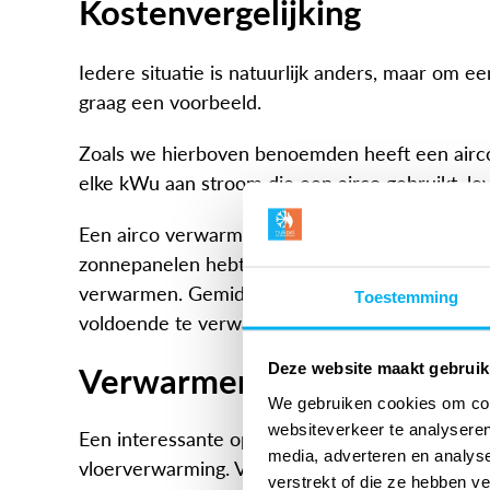
Kostenvergelijking
Iedere situatie is natuurlijk anders, maar om 
graag een voorbeeld.
Zoals we hierboven benoemden heeft een airc
elke kWu aan stroom die een airco gebruikt, l
Een airco verwarmt dus voor de helft van de pri
zonnepanelen hebt met voldoende capaciteit is
verwarmen. Gemiddeld heeft een eengezinswoni
Toestemming
voldoende te verwarmen.
Deze website maakt gebruik
Verwarmen met een airco 
We gebruiken cookies om cont
websiteverkeer te analyseren
Een interessante optie om te overwegen is het
media, adverteren en analys
vloerverwarming. Vloerverwarming zorgt voor 
verstrekt of die ze hebben v