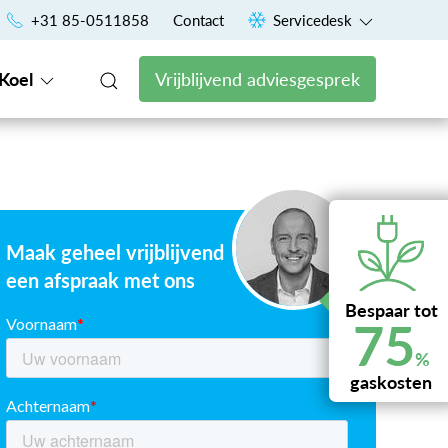
Uniek financieringsconcept voor een vast maandbedrag
+31 85-0511858
Contact
Servicedesk
Koel
Vrijblijvend adviesgesprek
Maak geheel vrijblijvend
een afspraak met ons
Bespaar tot
75
%
gaskosten