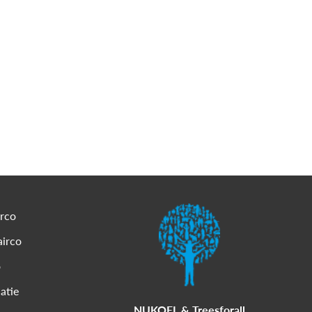
irco
airco
o
latie
NUKOEL & Treesforall