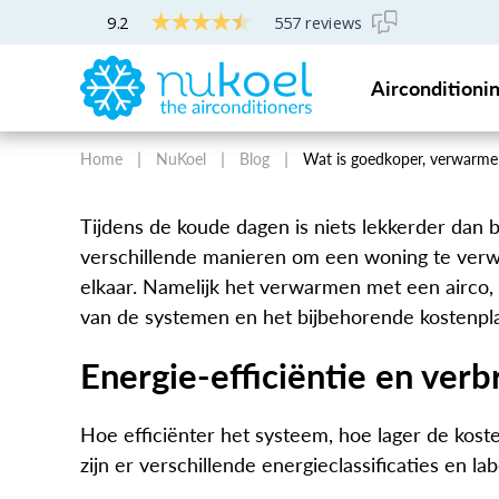
9.2
557 reviews
Gratis professioneel airco-advies
Airconditioni
Home
NuKoel
Blog
Wat is goedkoper, verwarme
Tijdens de koude dagen is niets lekkerder dan
verschillende manieren om een woning te verw
elkaar. Namelijk het verwarmen met een airco, 
van de systemen en het bijbehorende kostenpl
Energie-efficiëntie en verb
Hoe efficiënter het systeem, hoe lager de kosten 
zijn er verschillende energieclassificaties en l