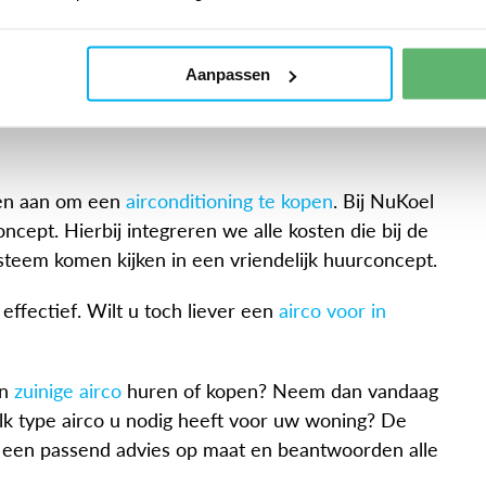
en nóg zuiniger dan de situatie die we in de vorige
Aanpassen
 huis verwarmen met een
ien aan om een
airconditioning te kopen
. Bij NuKoel
ncept. Hierbij integreren we alle kosten die bij de
steem komen kijken in een vriendelijk huurconcept.
ffectief. Wilt u toch liever een
airco voor in
n
zuinige airco
huren of kopen? Neem dan vandaag
welk type airco u nodig heeft voor uw woning? De
 een passend advies op maat en beantwoorden alle