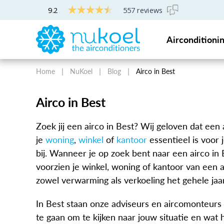
9.2
557 reviews
Gratis professioneel airco-advies
Airconditioni
Home
NuKoel
Blog
Airco in Best
Airco in Best
Zoek jij een airco in Best? Wij geloven dat ee
je
woning
,
winkel
of
kantoor
essentieel is voor
bij. Wanneer je op zoek bent naar een airco in 
voorzien je winkel, woning of kantoor van een a
zowel verwarming als verkoeling het gehele jaa
In Best staan onze adviseurs en aircomonteurs 
te gaan om te kijken naar jouw situatie en wat 