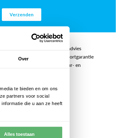
Gratis professioneel airco-advies
5 jaar lang service- en comfortgarantie
Over
Inclusief voorrij-, apparatuur- en
onderhoudskosten
 media te bieden en om ons
ze partners voor social
nformatie die u aan ze heeft
Alles toestaan