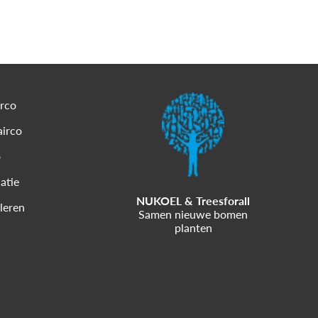
irco
airco
o
latie
NUKOEL & Treesforall
lleren
Samen nieuwe bomen
planten