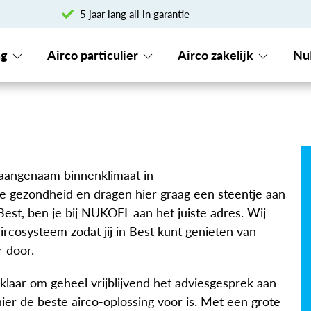
5 jaar lang all in garantie
ng
Airco particulier
Airco zakelijk
Nu
n aangenaam binnenklimaat in
 je gezondheid en dragen hier graag een steentje aan
Best, ben je bij NUKOEL aan het juiste adres. Wij
ircosysteem zodat jij in Best kunt genieten van
r door.
klaar om geheel vrijblijvend het adviesgesprek aan
hier de beste airco-oplossing voor is. Met een grote