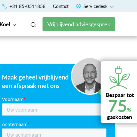
Uniek financieringsconcept voor een vast maandbedrag
+31 85-0511858
Contact
Servicedesk
Koel
Vrijblijvend adviesgesprek
Maak geheel vrijblijvend
een afspraak met ons
Bespaar tot
75
%
gaskosten