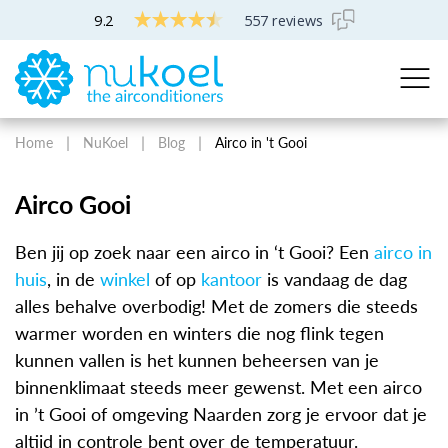
9.2
557 reviews
Home
NuKoel
Blog
Airco in 't Gooi
Airco Gooi
Ben jij op zoek naar een airco in ‘t Gooi? Een
airco in
huis
, in de
winkel
of op
kantoor
is vandaag de dag
alles behalve overbodig! Met de zomers die steeds
warmer worden en winters die nog flink tegen
kunnen vallen is het kunnen beheersen van je
binnenklimaat steeds meer gewenst. Met een airco
in ’t Gooi of omgeving Naarden zorg je ervoor dat je
altijd in controle bent over de temperatuur.