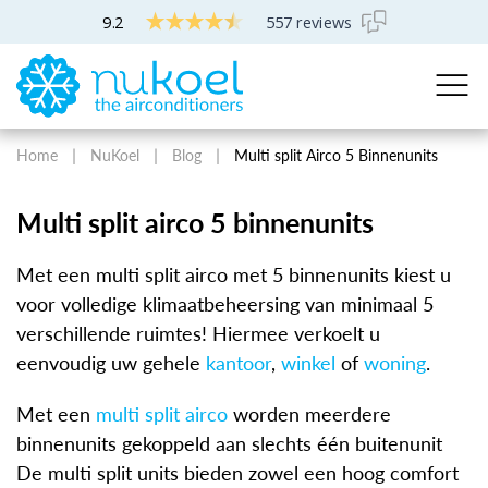
9.2
557 reviews
Home
NuKoel
Blog
Multi split Airco 5 Binnenunits
Multi split airco 5 binnenunits
Met een multi split airco met 5 binnenunits kiest u
voor volledige klimaatbeheersing van minimaal 5
verschillende ruimtes! Hiermee verkoelt u
eenvoudig uw gehele
kantoor
,
winkel
of
woning
.
Met een
multi split airco
worden meerdere
binnenunits gekoppeld aan slechts één buitenunit
De multi split units bieden zowel een hoog comfort