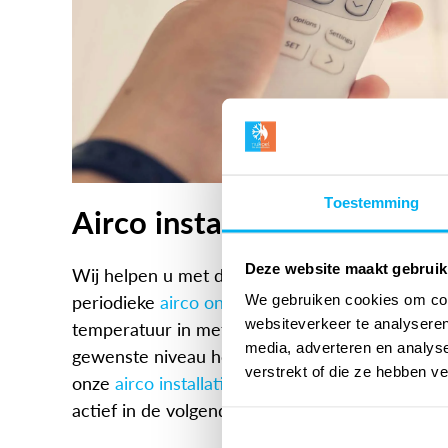
Toestemming
Airco installeren in Den B
Deze website maakt gebruik
Wij helpen u met de installatie van uw nieuwe
periodieke
airco onderhoud
op ons. Dankzij on
We gebruiken cookies om cont
websiteverkeer te analyseren
temperatuur in met een
airconditioning in huis
,
media, adverteren en analys
gewenste niveau houden. Woon of werkt u niet
verstrekt of die ze hebben v
onze
airco installatie
en onderhoud service? Wij
actief in de volgende regio’s: