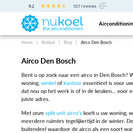
9.2
557 reviews
Gratis professioneel airco-advies
Airconditioni
Home
NuKoel
Blog
Airco Den Bosch
Airco Den Bosch
Bent u op zoek naar een airco in Den Bosch? 
woning,
winkel
of
kantoor
essentieel is voor u
dat nou op het werk is of in de keuken… voor e
juiste adres.
Met onze
split unit airco’s
koelt u uw woning, w
meerdere ruimtes tegelijkertijd in de winter. De
buitendeel waardoor de airco als een soort wa