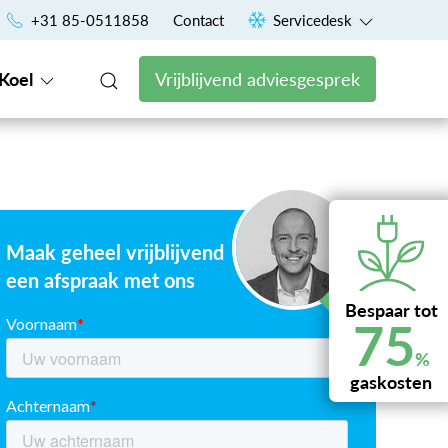
Uniek financieringsconcept voor een vast maandbedrag
+31 85-0511858
Contact
Servicedesk
Koel
Vrijblijvend adviesgesprek
Maak geheel vrijblijvend
een afspraak met ons
Bespaar tot
75
%
gaskosten