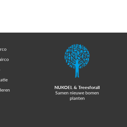
irco
airco
o
latie
NUKOEL & Treesforall
lleren
Samen nieuwe bomen
planten