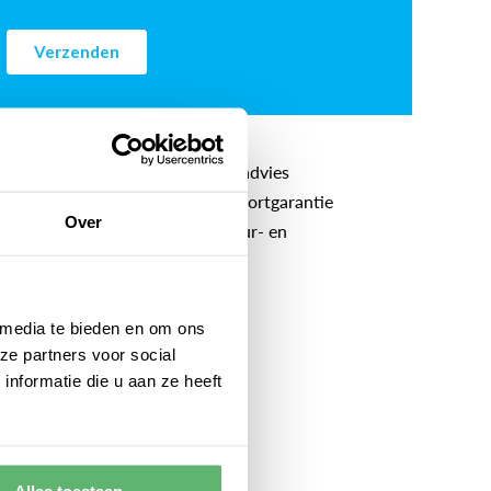
Gratis professioneel airco-advies
5 jaar lang service- en comfortgarantie
Over
Inclusief voorrij-, apparatuur- en
onderhoudskosten
 media te bieden en om ons
ze partners voor social
nformatie die u aan ze heeft
Alles toestaan