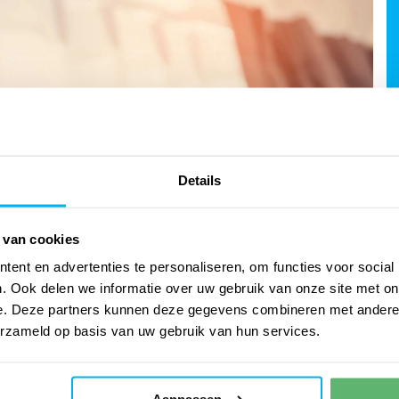
Details
osch
 van cookies
 aircosysteem en nemen ook het volledige
s clevere cool-in-one aircoconcept kunt u de
ent en advertenties te personaliseren, om functies voor social
. Ook delen we informatie over uw gebruik van onze site met on
 winkel of kantoor in Den Bosch altijd op het
e. Deze partners kunnen deze gegevens combineren met andere i
 in Den Bosch, maar wilt u wel gebruik maken van
erzameld op basis van uw gebruik van hun services.
 zijn actief door heel Nederland en vooral ook
Aanpassen