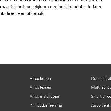
rnaast is het mogelijk om een bericht achter te laten
k direct een afspraak.
Airco kopen
Duo split a
Airco leasen
Multi split 
Airco installateur
Smart airc
Klimaatbeheersing
Airco venti