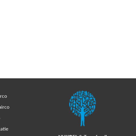
irco
airco
o
latie