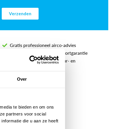
Gratis professioneel airco-advies
5 jaar lang service- en comfortgarantie
Inclusief voorrij-, apparatuur- en
onderhoudskosten
Over
 media te bieden en om ons
ze partners voor social
nformatie die u aan ze heeft