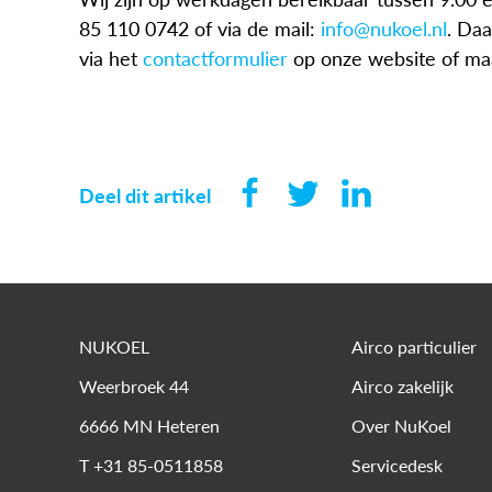
85 110 0742 of via de mail:
info@nukoel.nl
. Daa
via het
contactformulier
op onze website of maa
Deel dit artikel
NUKOEL
Airco particulier
Weerbroek 44
Airco zakelijk
6666 MN
Heteren
Over NuKoel
T
+31 85-0511858
Servicedesk