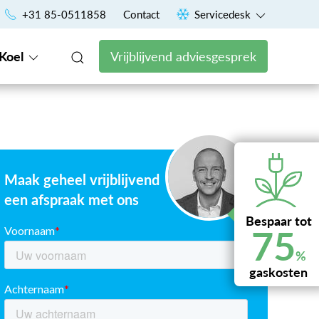
+31 85-0511858
5 jaar lang all in garantie
Contact
Servicedesk
Koel
Vrijblijvend adviesgesprek
Maak geheel vrijblijvend
een afspraak met ons
Bespaar tot
75
%
gaskosten