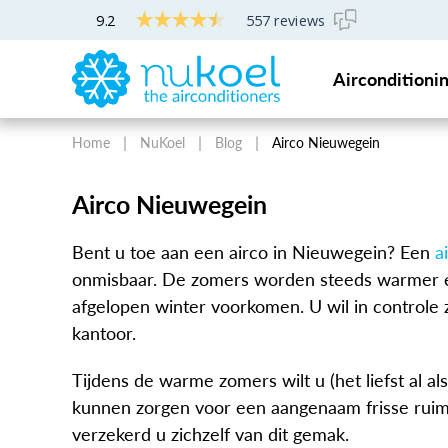
9.2
557 reviews
Uniek financieringsconcept voor een vast maandbedrag
Airconditioni
Home
NuKoel
Blog
Airco Nieuwegein
Airco Nieuwegein
Bent u toe aan een airco in Nieuwegein? Een
a
onmisbaar. De zomers worden steeds warmer e
afgelopen winter voorkomen. U wil in controle 
kantoor.
Tijdens de warme zomers wilt u (het liefst al a
kunnen zorgen voor een aangenaam frisse ruimt
verzekerd u zichzelf van dit gemak.